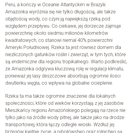
Peru, a kończy w Oceanie Atlantyckim w Brazylii.
Amazonka wyróżnia się nie tylko długością, ale także
objętością wody, co czyni ją największą rzeką pod
względem przepływu. Co ciekawe, jej dorzecze zajmuje
powierzchnię około siedmiu milionów kilometrów
kwadratowych, co stanowi niemal 40% powierzchni
Ameryki Południowej. Rzeka ta jest również domem dla
niezliczonych gatunków roślin i zwierząt, w tym tych, które
są endemiczne dla regionu tropikalnego. Warto podkreślić,
że Amazonka odgrywa kluczową rolę w regulacji klimatu,
ponieważ jej lasy deszczowe absorbują ogromne ilości
dwutlenku węgla, co wpływa na globalne ocieplenie.
Rzeka ta ma także ogromne znaczenie dla lokalnych
społeczności, które od wieków korzystają z jej zasobów.
Mieszkańcy regionu Amazońskiego polegają na rzece nie
tylko jako na źródle wody pitnej, ale także jako na drodze
transportowej, która łączy odległe wioski. Wzdłuż jej
brzegów kwitnie życie, a rybołówstwo oraz rolnictwo są