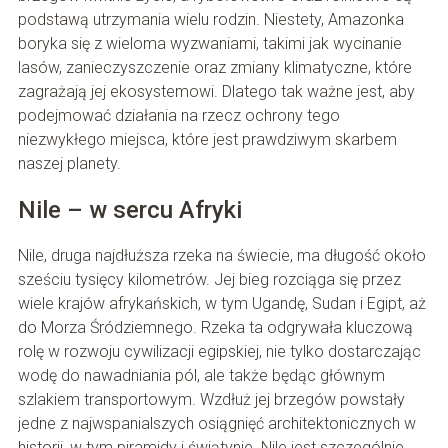
podstawą utrzymania wielu rodzin. Niestety, Amazonka
boryka się z wieloma wyzwaniami, takimi jak wycinanie
lasów, zanieczyszczenie oraz zmiany klimatyczne, które
zagrażają jej ekosystemowi. Dlatego tak ważne jest, aby
podejmować działania na rzecz ochrony tego
niezwykłego miejsca, które jest prawdziwym skarbem
naszej planety.
Nile – w sercu Afryki
Nile, druga najdłuższa rzeka na świecie, ma długość około
sześciu tysięcy kilometrów. Jej bieg rozciąga się przez
wiele krajów afrykańskich, w tym Ugandę, Sudan i Egipt, aż
do Morza Śródziemnego. Rzeka ta odgrywała kluczową
rolę w rozwoju cywilizacji egipskiej, nie tylko dostarczając
wodę do nawadniania pól, ale także będąc głównym
szlakiem transportowym. Wzdłuż jej brzegów powstały
jedne z najwspanialszych osiągnięć architektonicznych w
historii, w tym piramidy i świątynie. Nile jest szczególnie