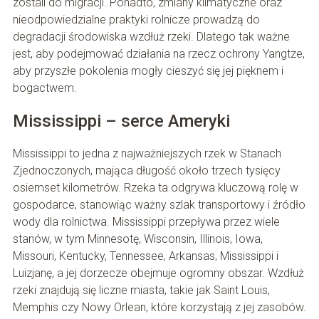
zostali do migracji. Ponadto, zmiany klimatyczne oraz
nieodpowiedzialne praktyki rolnicze prowadzą do
degradacji środowiska wzdłuż rzeki. Dlatego tak ważne
jest, aby podejmować działania na rzecz ochrony Yangtze,
aby przyszłe pokolenia mogły cieszyć się jej pięknem i
bogactwem.
Mississippi – serce Ameryki
Mississippi to jedna z najważniejszych rzek w Stanach
Zjednoczonych, mająca długość około trzech tysięcy
osiemset kilometrów. Rzeka ta odgrywa kluczową rolę w
gospodarce, stanowiąc ważny szlak transportowy i źródło
wody dla rolnictwa. Mississippi przepływa przez wiele
stanów, w tym Minnesotę, Wisconsin, Illinois, Iowa,
Missouri, Kentucky, Tennessee, Arkansas, Mississippi i
Luizjanę, a jej dorzecze obejmuje ogromny obszar. Wzdłuż
rzeki znajdują się liczne miasta, takie jak Saint Louis,
Memphis czy Nowy Orlean, które korzystają z jej zasobów.