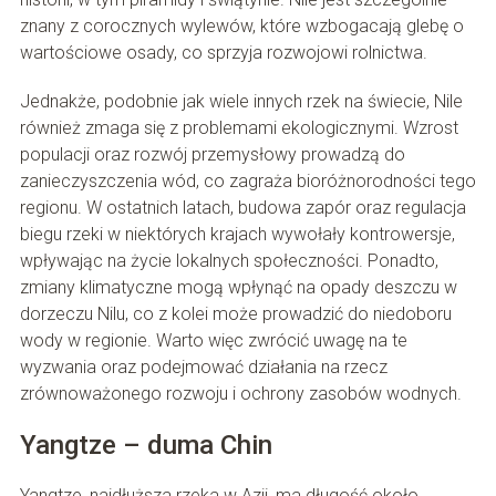
znany z corocznych wylewów, które wzbogacają glebę o
wartościowe osady, co sprzyja rozwojowi rolnictwa.
Jednakże, podobnie jak wiele innych rzek na świecie, Nile
również zmaga się z problemami ekologicznymi. Wzrost
populacji oraz rozwój przemysłowy prowadzą do
zanieczyszczenia wód, co zagraża bioróżnorodności tego
regionu. W ostatnich latach, budowa zapór oraz regulacja
biegu rzeki w niektórych krajach wywołały kontrowersje,
wpływając na życie lokalnych społeczności. Ponadto,
zmiany klimatyczne mogą wpłynąć na opady deszczu w
dorzeczu Nilu, co z kolei może prowadzić do niedoboru
wody w regionie. Warto więc zwrócić uwagę na te
wyzwania oraz podejmować działania na rzecz
zrównoważonego rozwoju i ochrony zasobów wodnych.
Yangtze – duma Chin
Yangtze, najdłuższa rzeka w Azji, ma długość około