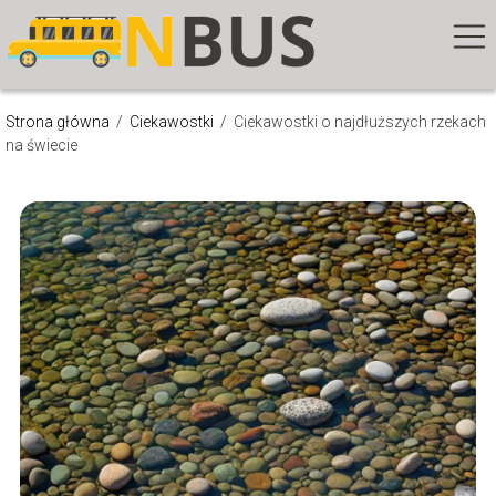
Strona główna
/
Ciekawostki
/
Ciekawostki o najdłuższych rzekach
na świecie